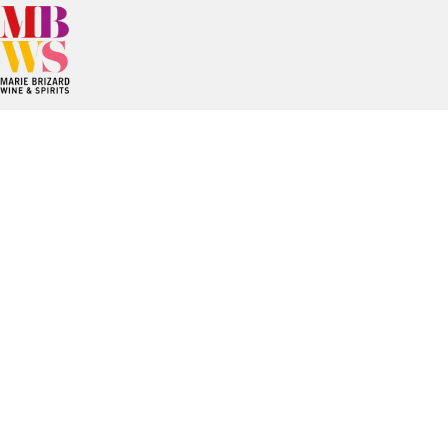
Depuis la création de la Maison Marie Brizard, le Groupe a su
développer ses marques de spiritueux et de vins dans la
modernité tout en respectant leurs traditions. Implanté
principalement en Europe et aux Etats-Unis.
Marie Brizard Wine & Spirits se distingue par son savoir-faire,
combinaison de marques à la longue tradition et d’un esprit
entrepreneurial résolument tourné vers l’innovation et la
durabilité.
Liens utiles
Carrière
Contact
Mentions légales
Politique de confidentialité