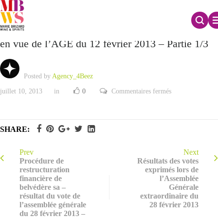
(1/3) Documentation à l’attention des actionnaires
en vue de l’AGE du 12 février 2013 – Partie 1/3
Posted by
Agency_4Beez
sur
juillet 10, 2013
in
0
Commentaires fermés
(1/3)
Documentation
à
l’attention
des
SHARE:
actionnaires
en
vue
de
Prev
Next
l’AGE
Procédure de
Résultats des votes
du
restructuration
exprimés lors de
12
financière de
l’Assemblée
février
2013
belvédère sa –
Générale
–
résultat du vote de
extraordinaire du
Partie
l’assemblée générale
28 février 2013
1/3
du 28 février 2013 –