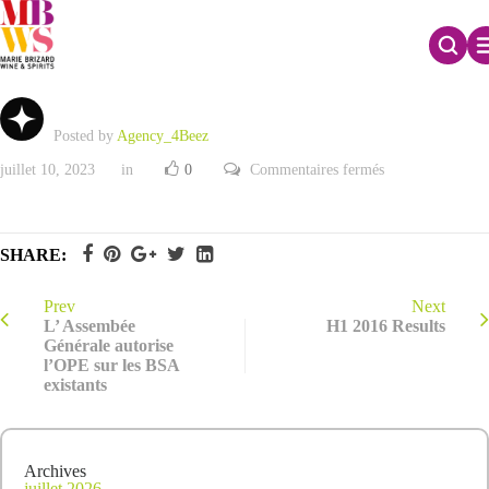
2016 Net sales
Posted by
Agency_4Beez
sur
juillet 10, 2023
in
0
Commentaires fermés
2016
Net
sales
SHARE:
Prev
Next
L’ Assembée
H1 2016 Results
Générale autorise
l’OPE sur les BSA
existants
Archives
juillet 2026