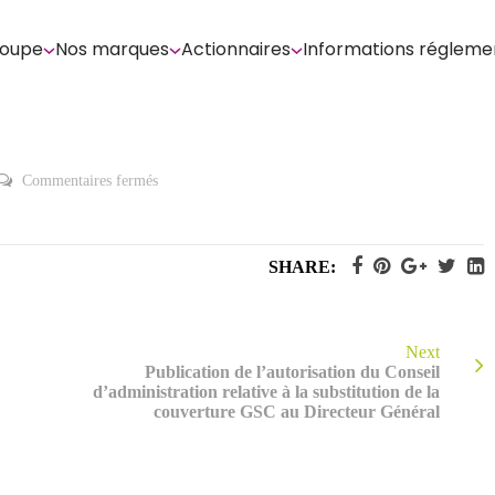
roupe
Nos marques
Actionnaires
Informations régleme
sur
Commentaires fermés
Assemblée
générale
mixte
du
16
SHARE:
septembre
2014
Next
Publication de l’autorisation du Conseil
d’administration relative à la substitution de la
couverture GSC au Directeur Général