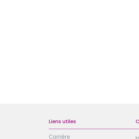
Liens utiles
C
Carrière
i