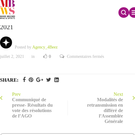
Bilan semestriel du contrat de liquidité au 30 juin
2021
Posted by
Agency_4Beez
sur
juillet 2, 2021
in
0
Commentaires fermés
Bilan
semestriel
du
contrat
de
SHARE:
liquidité
au
30
juin
Prev
Next
2021
Communiqué de
Modalités de
presse- Résultats du
retransmission en
vote des résolutions
différé de
de l’AGO
l’Assemblée
Générale