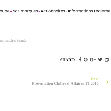
roupe
Nos marques
Actionnaires
Informations régleme
sur
mmentaires fermés
Chiffre
d’Affaires
du
1er
trimestre
SHARE:
2016
Next
Présentation Chiffre d’Affaires T1 2016