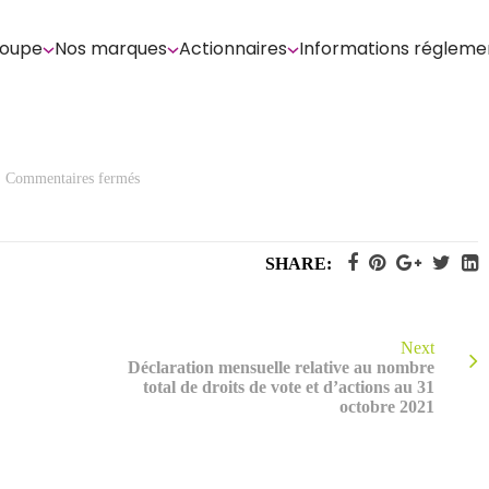
roupe
Nos marques
Actionnaires
Informations régleme
sur
Commentaires fermés
Chiffre
d’affaires
du
3ème
trimestre
SHARE:
2021
Next
Déclaration mensuelle relative au nombre
total de droits de vote et d’actions au 31
octobre 2021