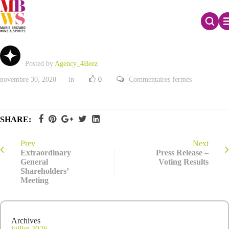
Communiqué de Presse – Résultats des votes
Posted by
Agency_4Beez
sur
novembre 30, 2020
in
0
Commentaires fermés
Communiqu
de
Presse
–
Résultats
SHARE:
des
votes
Prev
Next
Extraordinary
Press Release –
General
Voting Results
Shareholders’
Meeting
Archives
juillet 2026