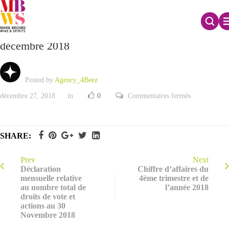
Communiqué du Conseil d’Administration du 21
décembre 2018
Posted by
Agency_4Beez
sur
décembre 27, 2018
in
0
Commentaires fermés
Communiqué
du
Conseil
d’Administra
du
SHARE:
21
décembre
2018
Prev
Next
Déclaration
Chiffre d’affaires du
mensuelle relative
4ème trimestre et de
au nombre total de
l’année 2018
droits de vote et
actions au 30
Novembre 2018