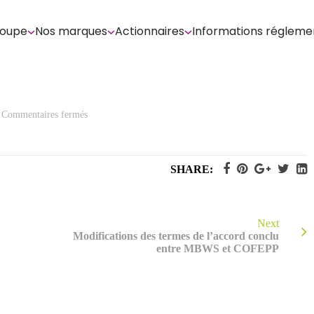
roupe
Nos marques
Actionnaires
Informations régleme
sur
Commentaires fermés
Compte
rendue
Ledouble
au
conseil
SHARE:
d’Administration
–
2ème
partie
Next
Modifications des termes de l’accord conclu
entre MBWS et COFEPP