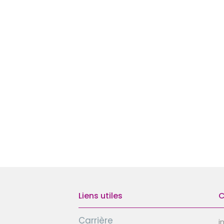
Liens utiles
C
Carrière
i