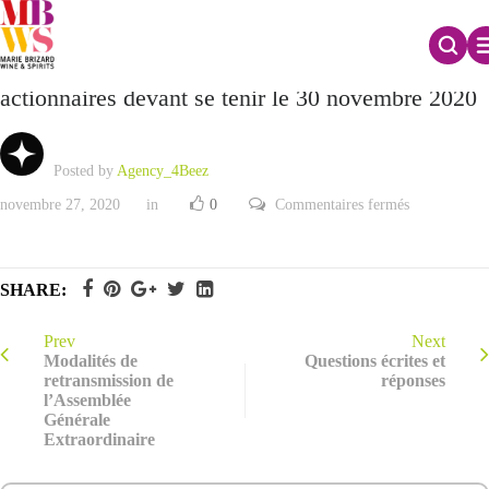
CP_Informations préalables à l’AGE des
actionnaires devant se tenir le 30 novembre 2020
Posted by
Agency_4Beez
sur
novembre 27, 2020
in
0
Commentaires fermés
CP_Informat
préalables
à
l’AGE
des
SHARE:
actionnaires
devant
se
tenir
Prev
Next
le
Modalités de
Questions écrites et
30
retransmission de
réponses
novembre
l’Assemblée
2020
Générale
Extraordinaire