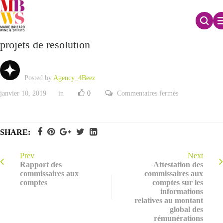
Décisions du Conseil d’administration sur les
projets de résolution
Posted by
Agency_4Beez
sur
janvier 10, 2019
in
0
Commentaires fermés
Décisions
du
Conseil
d’administratio
sur
SHARE:
les
projets
de
résolution
Prev
Next
Rapport des
Attestation des
commissaires aux
commissaires aux
comptes
comptes sur les
informations
relatives au montant
global des
rémunérations