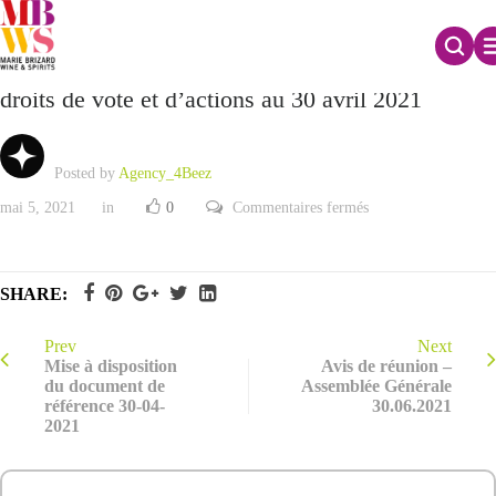
Déclaration mensuelle relative au nombre total de
droits de vote et d’actions au 30 avril 2021
Posted by
Agency_4Beez
sur
mai 5, 2021
in
0
Commentaires fermés
Déclaration
mensuelle
relative
au
nombre
SHARE:
total
de
droits
de
Prev
Next
vote
Mise à disposition
Avis de réunion –
et
du document de
Assemblée Générale
d’actions
référence 30-04-
30.06.2021
au
30
2021
avril
2021