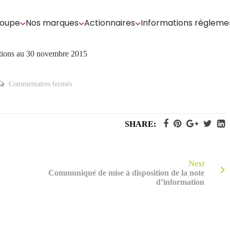
roupe
Nos marques
Actionnaires
Informations régleme
actions au 30 novembre 2015
sur
Commentaires fermés
Déclaration
mensuelle
relative
au
nombre
SHARE:
total
de
droits
de
vote
et
Next
d’actions
Communiqué de mise à disposition de la note
au
d’information
30
novembre
2015