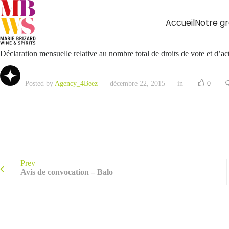
Accueil
Notre g
Déclaration mensuelle relative au nombre total de droits de vote et d’
Posted by
Agency_4Beez
décembre 22, 2015
in
0
Prev
Avis de convocation – Balo