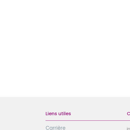
Liens utiles
C
Carrière
i