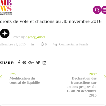
Déclaration mensuelle relative au nombre total de
droits de vote et d’actions au 30 novembre 2016
Posted by
Agency_4Beez
sur
décembre 21, 2016
in
0
Commentaires fermés
Déclaration
mensuelle
relative
au
nombre
SHARE:
total
de
droits
de
Prev
Next
vote
Modification du
Déclaration des
et
contrat de liquidité
transactions sur
d’actions
actions propres du
au
30
15 au 20 décembre
novembre
2016
2016