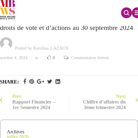
Déclaration mensuelle relative au nombre total de
droits de vote et d’actions au 30 septembre 2024
Posted by Karolina_CAZAUX
sur
octobre 4, 2024
in
0
Commentaires fermés
Déclaration
mensuelle
relative
au
nombre
SHARE:
total
de
droits
de
Prev
Next
vote
Rapport Financier –
Chiffre d’affaires du
et
1er Semestre 2024
3ème trimestre 2024
d’actions
au
30
septembre
2024
Archives
juillet 2026