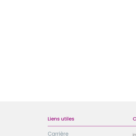
Liens utiles
C
Carrière
i