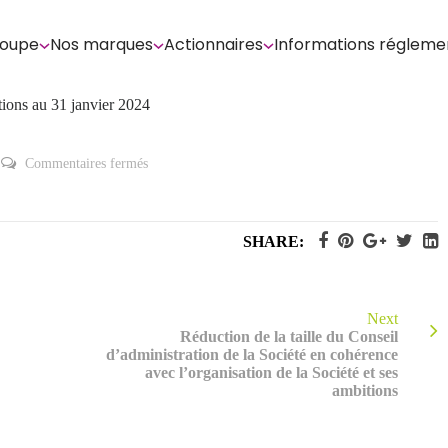
roupe
Nos marques
Actionnaires
Informations régleme
ctions au 31 janvier 2024
sur
Commentaires fermés
Déclaration
mensuelle
relative
au
nombre
SHARE:
total
de
droits
de
vote
et
Next
d’actions
Réduction de la taille du Conseil
au
d’administration de la Société en cohérence
31
janvier
avec l’organisation de la Société et ses
2024
ambitions