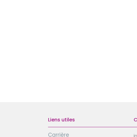
Liens utiles
C
Carrière
i