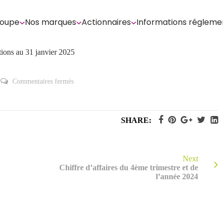
roupe
Nos marques
Actionnaires
Informations régleme
ctions au 31 janvier 2025
sur
Commentaires fermés
Déclaration
mensuelle
relative
au
nombre
SHARE:
total
de
droits
de
vote
et
Next
d’actions
Chiffre d’affaires du 4ème trimestre et de
au
l’année 2024
31
janvier
2025