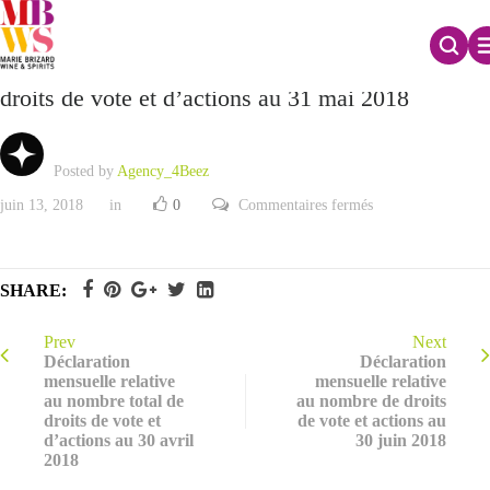
Déclaration mensuelle relative au nombre total de
droits de vote et d’actions au 31 mai 2018
Posted by
Agency_4Beez
sur
juin 13, 2018
in
0
Commentaires fermés
Déclaration
mensuelle
relative
au
nombre
SHARE:
total
de
droits
de
Prev
Next
vote
Déclaration
Déclaration
et
mensuelle relative
mensuelle relative
d’actions
au nombre total de
au nombre de droits
au
31
droits de vote et
de vote et actions au
mai
d’actions au 30 avril
30 juin 2018
2018
2018