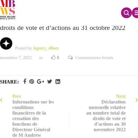
Déclaration mensuelle relative au nombre total de
droits de vote et d’actions au 31 octobre 2022
Posted by
Agency_4Beez
sur
novembre 7, 2022
in
0
Commentaires fermés
Déclaration
mensuelle
relative
au
nombre
SHARE:
total
de
droits
de
Prev
Next
vote
Informations sur les
Déclaration
et
conditions
mensuelle relative
d’actions
financières de la
au nombre total de
au
31
cessation des
droits de vote et
octobre
fonctions de
d’actions au 30
2022
Directeur Général
novembre 2022
de M Andrew