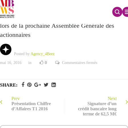
Deux nouveaux administrateurs seront proposés
lors de la prochaine Assemblée Générale des
actionnaires
Posted by
Agency_4Beez
sur
mai 16, 2016
in
0
Commentaires fermés
Deux
nouveaux
administrateurs
seront
proposés
SHARE:
lors
de
la
prochaine
Prev
Next
Assemblée
Présentation Chiffre
Signature d’un
Générale
d’Affaires T1 2016
crédit bancaire long
des
terme de 62,5 M€
actionnaires