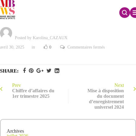
Document d’enregistrement universel 2024
Posted by Karolina_CAZAUX
sur
avril 30, 2025
in
0
Commentaires fermés
Document
d’enregistrement
universel
2024
SHARE:
Prev
Next
Chiffre d’affaires du
Mise à disposition
1er trimestre 2025
du document
d’enregistrement
universel 2024
Archives
juillet 2026