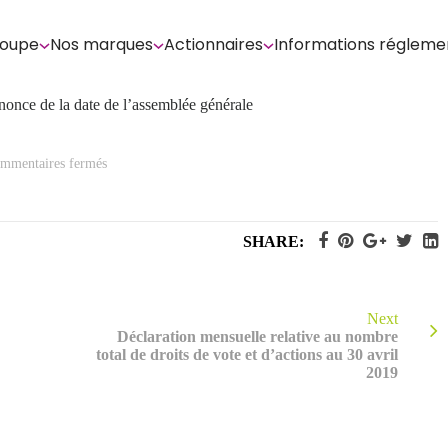
roupe
Nos marques
Actionnaires
Informations régleme
nnonce de la date de l’assemblée générale
sur
mmentaires fermés
Etat
d’avancement
des
discussions
avec
SHARE:
les
partenaires
financiers,
et
annonce
de
Next
la
Déclaration mensuelle relative au nombre
date
total de droits de vote et d’actions au 30 avril
de
l’assemblée
2019
générale