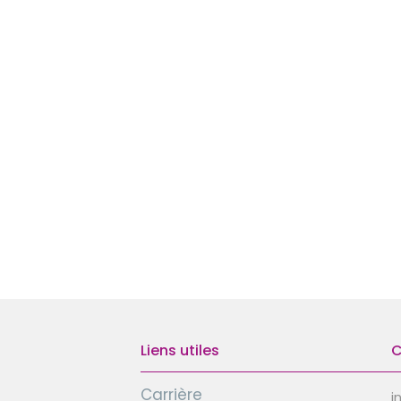
Liens utiles
C
Carrière
i