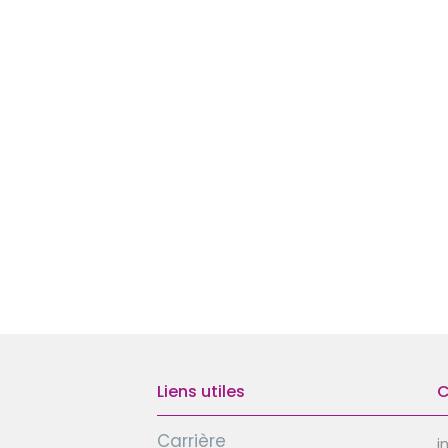
Liens utiles
C
Carrière
i