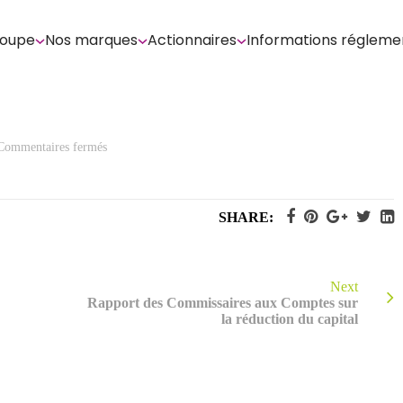
roupe
Nos marques
Actionnaires
Informations régleme
sur
Commentaires fermés
Formulaire
AGM
MBWS
31.07.2020
SHARE:
Next
Rapport des Commissaires aux Comptes sur
la réduction du capital