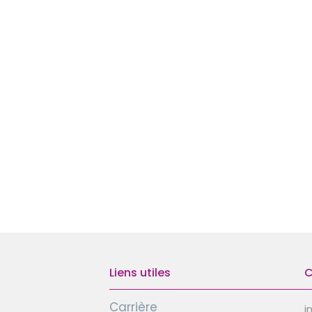
Liens utiles
C
Carrière
i