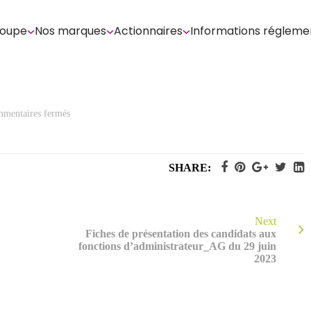
roupe
Nos marques
Actionnaires
Informations régleme
sur
mentaires fermés
Formulaire
de
demande
d’envoi
des
SHARE:
documents_AG
du
29
juin
2023
Next
Fiches de présentation des candidats aux
fonctions d’administrateur_AG du 29 juin
2023