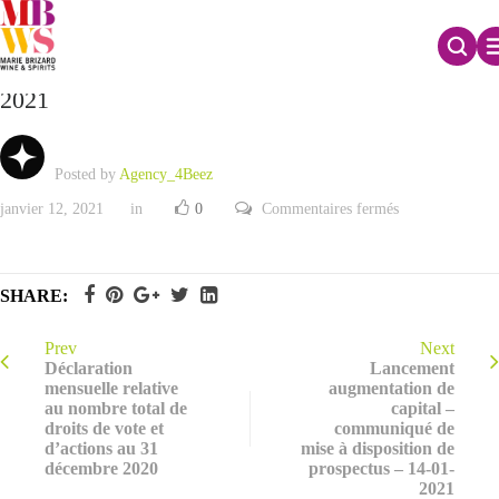
Informations augmentation de capital – 12-01-
2021
Posted by
Agency_4Beez
sur
janvier 12, 2021
in
0
Commentaires fermés
Informations
augmentation
de
capital
–
SHARE:
12-
01-
2021
Prev
Next
Déclaration
Lancement
mensuelle relative
augmentation de
au nombre total de
capital –
droits de vote et
communiqué de
d’actions au 31
mise à disposition de
décembre 2020
prospectus – 14-01-
2021