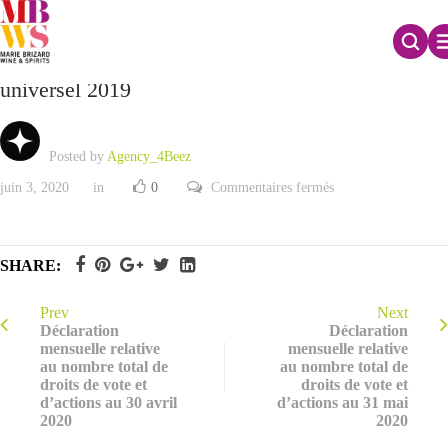
Mise à disposition du document d’enregistrement
universel 2019
Posted by
Agency_4Beez
sur
juin 3, 2020
in
0
Commentaires fermés
Mise
à
disposition
du
document
SHARE:
d’enregistrement
universel
2019
Prev
Next
Déclaration
Déclaration
mensuelle relative
mensuelle relative
au nombre total de
au nombre total de
droits de vote et
droits de vote et
d’actions au 30 avril
d’actions au 31 mai
2020
2020