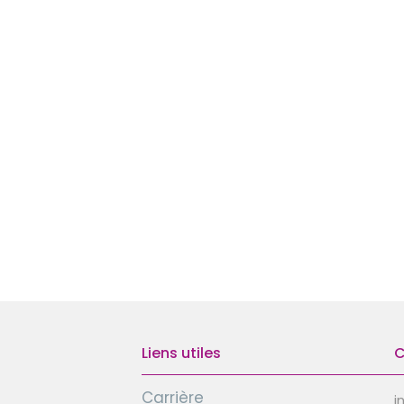
Liens utiles
C
Carrière
i