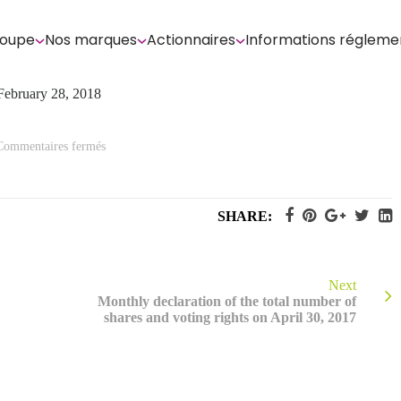
roupe
Nos marques
Actionnaires
Informations régleme
 February 28, 2018
sur
Commentaires fermés
Monthly
declaration
of
the
total
SHARE:
number
of
shares
and
voting
rights
Next
on
Monthly declaration of the total number of
February
shares and voting rights on April 30, 2017
28,
2018