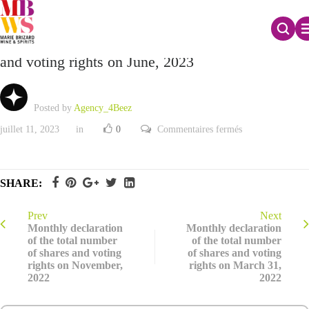
Monthly declaration of the total number of shares
and voting rights on June, 2023
Posted by
Agency_4Beez
sur
juillet 11, 2023
in
0
Commentaires fermés
Monthly
declaration
of
the
total
SHARE:
number
of
shares
and
Prev
Next
voting
Monthly declaration
Monthly declaration
rights
of the total number
of the total number
on
of shares and voting
of shares and voting
June,
2023
rights on November,
rights on March 31,
2022
2022