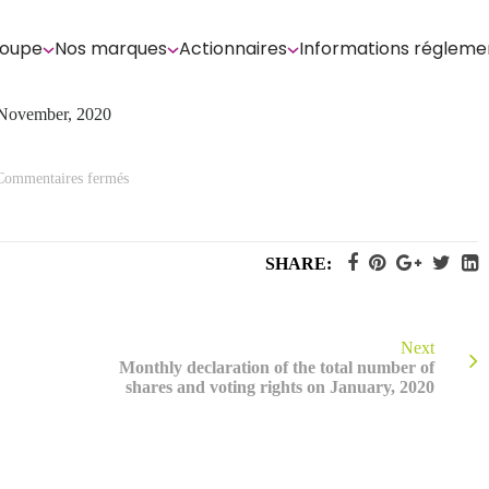
roupe
Nos marques
Actionnaires
Informations régleme
n November, 2020
sur
Commentaires fermés
Monthly
declaration
of
the
total
SHARE:
number
of
shares
and
voting
rights
Next
on
Monthly declaration of the total number of
November,
shares and voting rights on January, 2020
2020