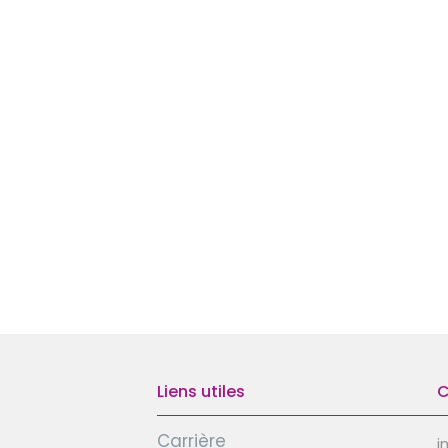
Liens utiles
C
Carrière
i