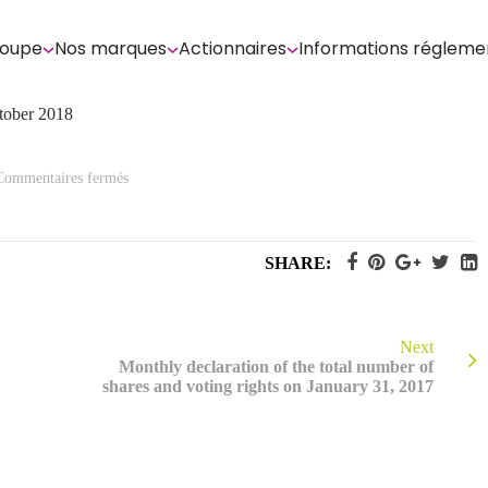
roupe
Nos marques
Actionnaires
Informations régleme
ctober 2018
sur
Commentaires fermés
Monthly
Declaration
of
the
total
SHARE:
number
of
voting
rights
and
shares
Next
October
Monthly declaration of the total number of
2018
shares and voting rights on January 31, 2017