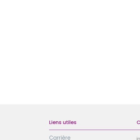
Liens utiles
C
Carrière
i