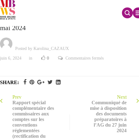
Nombre total de droits de vote et d’actions au 22
mai 2024
Posted by Karolina_CAZAUX
sur
juin 6, 2024
in
0
Commentaires fermés
Nombre
total
de
droits
de
SHARE:
vote
et
d’actions
au
Prev
Next
22
Rapport spécial
Communiqué de
mai
complémentaire des
mise à disposition
2024
commissaires aux
des documents
comptes sur les
préparatoires à
conventions
l’AG du 27 juin
réglementées
2024
(rectification du