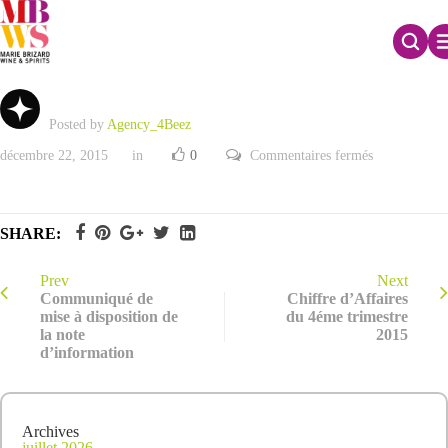
Note d’information d’Offre Publique d’Echange
Posted by
Agency_4Beez
sur
décembre 22, 2015
in
0
Commentaires fermés
Note
d’informatio
d’Offre
Publique
d’Echange
SHARE:
Prev
Next
Communiqué de
Chiffre d’Affaires
mise à disposition de
du 4éme trimestre
la note
2015
d’information
Archives
juillet 2026