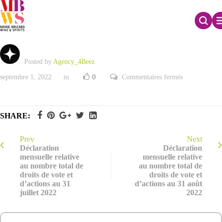
Programme de rachat d’actions – 2022
Posted by
Agency_4Beez
sur
septembre 1, 2022
in
0
Commentaires fermés
Programme
de
rachat
d’actions
–
SHARE:
2022
Prev
Next
Déclaration
Déclaration
mensuelle relative
mensuelle relative
au nombre total de
au nombre total de
droits de vote et
droits de vote et
d’actions au 31
d’actions au 31 août
juillet 2022
2022