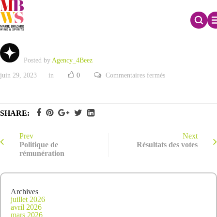
Questions écrites et réponses
Posted by
Agency_4Beez
sur
juin 29, 2023
in
0
Commentaires fermés
Questions
écrites
et
réponses
SHARE:
Prev
Next
Politique de
Résultats des votes
rémunération
Archives
juillet 2026
avril 2026
mars 2026