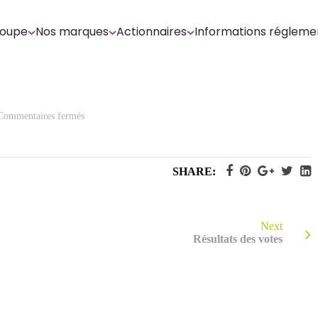
roupe
Nos marques
Actionnaires
Informations régleme
sur
Commentaires fermés
Questions
écrites
et
réponses
SHARE:
Next
Résultats des votes