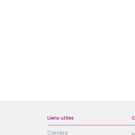
Liens utiles
C
Carrière
i