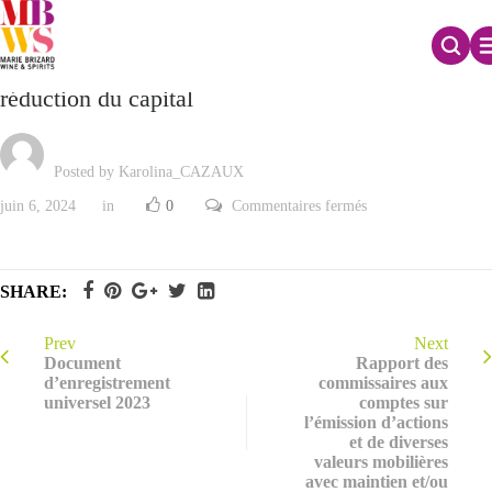
Rapport des commissaires aux comptes sur la
réduction du capital
Posted by Karolina_CAZAUX
sur
juin 6, 2024
in
0
Commentaires fermés
Rapport
des
commissaires
aux
comptes
SHARE:
sur
la
réduction
du
Prev
Next
capital
Document
Rapport des
d’enregistrement
commissaires aux
universel 2023
comptes sur
l’émission d’actions
et de diverses
valeurs mobilières
avec maintien et/ou