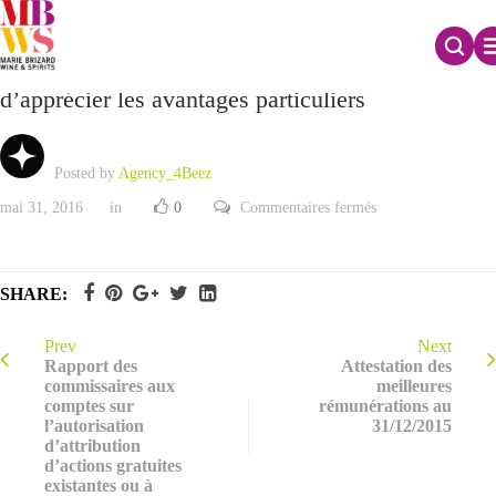
Rapport du commissaire aux apports chargé
d’apprécier les avantages particuliers
Posted by
Agency_4Beez
sur
mai 31, 2016
in
0
Commentaires fermés
Rapport
du
commissaire
aux
apports
SHARE:
chargé
d’apprécier
les
avantages
Prev
Next
particuliers
Rapport des
Attestation des
commissaires aux
meilleures
comptes sur
rémunérations au
l’autorisation
31/12/2015
d’attribution
d’actions gratuites
existantes ou à