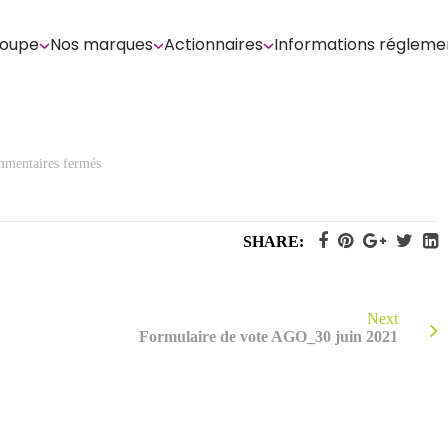
roupe
Nos marques
Actionnaires
Informations régleme
sur
mentaires fermés
Rapport
du
Conseil
d’Administration
à
SHARE:
l’AGO
du
30
juin
2021
Next
Formulaire de vote AGO_30 juin 2021