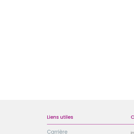
Liens utiles
C
Carrière
i