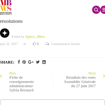
Rapport du Conseil d’Administration sur les
résolutions
Posted by
Agency_4Beez
sur
juin 20, 2017
in
0
Commentaires fermés
Rapport
du
Conseil
d’Administration
sur
SHARE:
les
résolutions
Prev
Next
Fiche de
Résultats des votes
renseignements
Assemblée Générale
administrateur
du 27 juin 2017
Sylvia Bernard