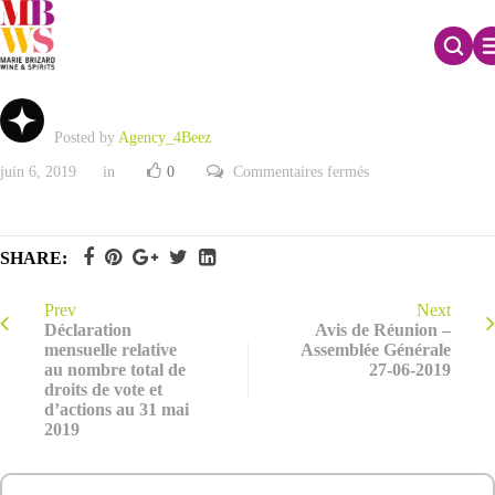
Rapport Emission BSA avec maintien dps
Posted by
Agency_4Beez
sur
juin 6, 2019
in
0
Commentaires fermés
Rapport
Emission
BSA
avec
maintien
SHARE:
dps
Prev
Next
Déclaration
Avis de Réunion –
mensuelle relative
Assemblée Générale
au nombre total de
27-06-2019
droits de vote et
d’actions au 31 mai
2019