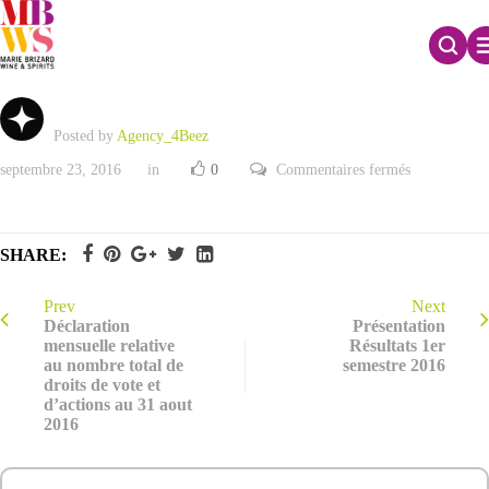
Rapport Financier – 1er Semestre 2016
Posted by
Agency_4Beez
sur
septembre 23, 2016
in
0
Commentaires fermés
Rapport
Financier
–
1er
Semestre
SHARE:
2016
Prev
Next
Déclaration
Présentation
mensuelle relative
Résultats 1er
au nombre total de
semestre 2016
droits de vote et
d’actions au 31 aout
2016