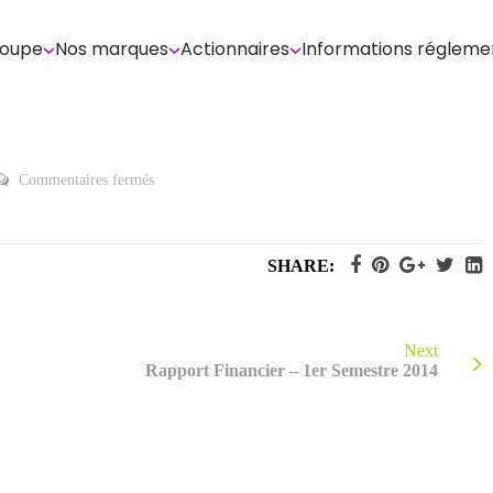
roupe
Nos marques
Actionnaires
Informations régleme
sur
Commentaires fermés
Rapport
Financier
Annuel
2014
SHARE:
Next
Rapport Financier – 1er Semestre 2014