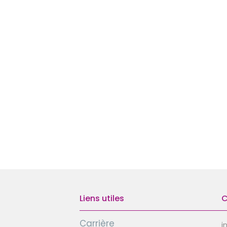
Liens utiles
C
Carrière
i