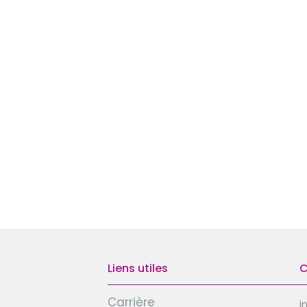
Liens utiles
C
Carrière
i