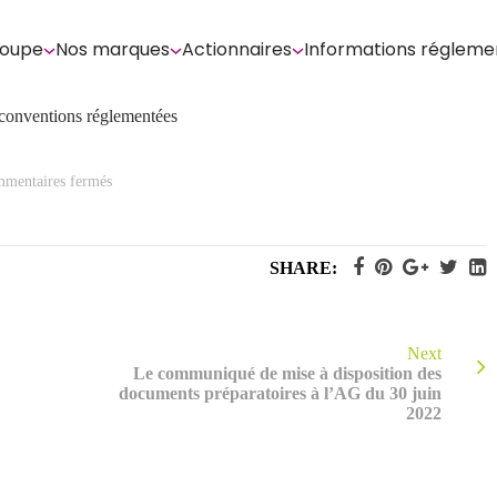
roupe
Nos marques
Actionnaires
Informations régleme
 conventions réglementées
sur
mentaires fermés
Rapport
spécial
complémentaire
des
commissaires
SHARE:
aux
comptes
sur
les
conventions
réglementées
Next
Le communiqué de mise à disposition des
documents préparatoires à l’AG du 30 juin
2022