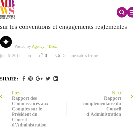
Rapport spécial des Commissaires aux Comptes
sur les conventions et engagements réglementés
Posted by
Agency_4Beez
sur
juin 6, 2017
in
0
Commentaires fermés
Rapport
spécial
des
Commissaires
aux
SHARE:
Comptes
sur
les
conventions
Prev
Next
et
Rapport des
Rapport
engagements
Commissaires aux
complémentaire du
réglementés
Comptes sur le
Conseil
Président du
d’Administration
Conseil
d’Administration