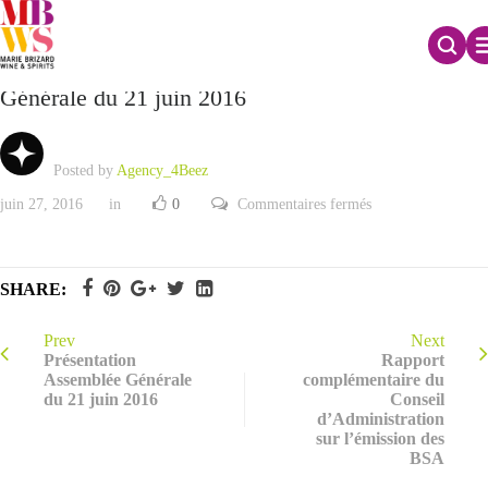
Résultat des votes exprimés lors de l’Assemblée
Générale du 21 juin 2016
Posted by
Agency_4Beez
sur
juin 27, 2016
in
0
Commentaires fermés
Résultat
des
votes
exprimés
lors
SHARE:
de
l’Assemblée
Générale
du
Prev
Next
21
Présentation
Rapport
juin
Assemblée Générale
complémentaire du
2016
du 21 juin 2016
Conseil
d’Administration
sur l’émission des
BSA