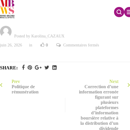
Résultats des votes
Posted by Karolina_CAZAUX
sur
juin 26, 2026
in
0
Commentaires fermés
Résultats
des
votes
SHARE:
Prev
Next
Politique de
Correction d’une
rémunération
information erronée
figurant sur
plusieurs
plateformes
d’information
boursière relative à
la distribution d’un
dividende