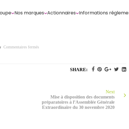
roupe
Nos marques
Actionnaires
Informations régleme
sur
Commentaires fermés
Texte
des
projets
de
résolution
SHARE:
Next
Mise à disposition des documents
préparatoires à l’Assemblée Générale
Extraordinaire du 30 novembre 2020