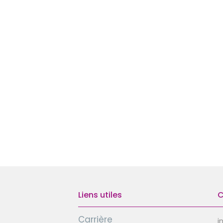
Liens utiles
C
Carrière
i