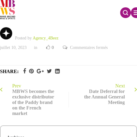
Upward revision of 2015 financial targets
Posted by
Agency_4Beez
sur
juillet 10, 2023
in
0
Commentaires fermés
Upward
revision
of
2015
financial
SHARE:
targets
Prev
Next
MBWS becomes the
Date Deferral for
exclusive distributor
the Annual General
of the Paddy brand
Meeting
on the French
market