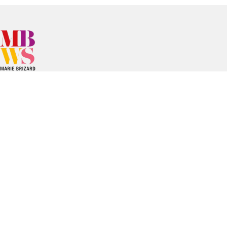
Depuis la création de la Maison Marie Brizard, le Groupe a su
développer ses marques de spiritueux et de vins dans la
modernité tout en respectant leurs traditions. Implanté
principalement en Europe et aux Etats-Unis.
Marie Brizard Wine & Spirits se distingue par son savoir-faire,
combinaison de marques à la longue tradition et d’un esprit
entrepreneurial résolument tourné vers l’innovation et la
durabilité.
Liens utiles
Carrière